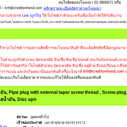
สนใจติดต่อลงโฆษณา 02-3800671 หรือ
คลิกดูรายละเอียดอัตราค่าลงโฆษณา
รบกวนช่วยกด
Link (ถูกใจ)
ให้เว็บไซต์เราด้วยนะครับเพื่อเป็นกำลังให้กับทีมงาน
,
,
,
,
,
มทเว็บฟรี
โพสต์ประกาศฟรี
โฆษณาเว็บฟรี
ประกาศฟรี ไม่ต้องสมัครสมาชิก
สมัครบัตรกดเงินสด
สมัครบัตรเครดิต
ี ทางเว็บไซต์เราขอสงวนสิทธิ์การลงโฆษณาสินค้าที่ละเมิดลิขสิทธิ์ ผิดกฎหมาย
นส่วน (ธุรกิจตัวแทน บัตรเครดิต สินเชื่อ สินเชื่อรถยนต์ ประกันภัยรถยนต์) ทางบ
ได้ดำเนินธุรกิจ เว็บไซต์ตัวแทน บัตรเครดิต สินเชื่อ อยู่ด้วย จึงขอเรียนมาเพื่อ
การแบน และลบโฆษณานั้นออกทันที หรือแจ้งมาที่
ข
เวิร์ดเยอะเกินไปเด็ดขาด หากพบจะแก้ไขให้สั้นลงหรือลบออกทันที
น้ำมัน, Pipe plug with external taper screw thread , Screw plug
ายน้ำมัน, Disc spri
สถานะ
: บุคคลทั่วไป
เจ้าของประกาศ
: เอก ฝ่ายขาย 0818219172