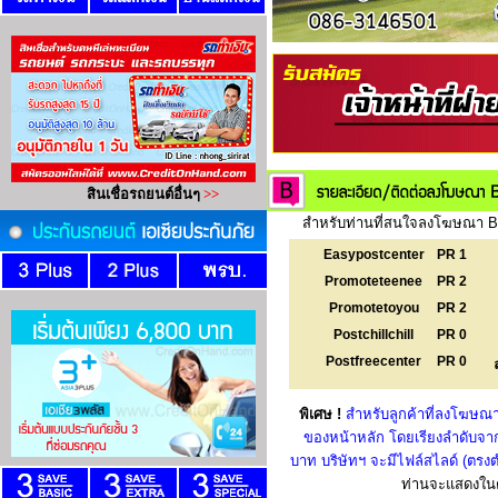
สำหรับท่านที่สนใจลงโฆษณา Ba
Easypostcenter
PR 1
Promoteteenee
PR 2
Promotetoyou
PR 2
Postchillchill
PR 0
Postfreecenter
PR 0
พิเศษ !
สำหรับลูกค้าที่ลงโฆษณา
ของหน้าหลัก โดยเรียงลำดับจาก
บาท บริษัทฯ จะมีไฟล์สไลด์ (ตร
ท่านจะแสดงในตำ