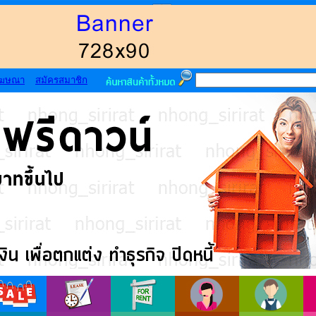
โฆษณา
สมัครสมาชิก