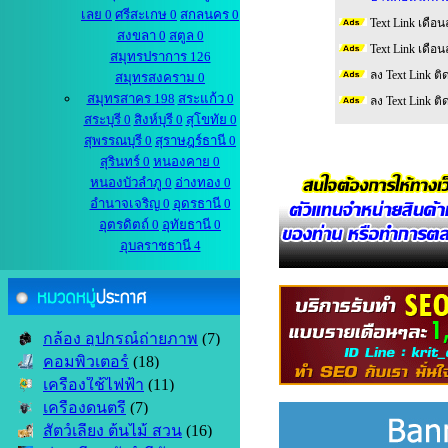
เลย 0
ศรีสะเกษ 0
สกลนคร 0
Text Link เดือน
สงขลา 0
สตูล 0
Text Link เดือน
สมุทรปราการ 126
ลง Text Link ติ
สมุทรสงคราม 0
สมุทรสาคร 198
สระแก้ว 0
ลง Text Link ติ
สระบุรี 0
สิงห์บุรี 0
สุโขทัย 0
สุพรรณบุรี 0
สุราษฎร์ธานี 0
สุรินทร์ 0
หนองคาย 0
หนองบัวลำภู 0
อ่างทอง 0
อำนาจเจริญ 0
อุดรธานี 0
อุตรดิตถ์ 0
อุทัยธานี 0
อุบลราชธานี 4