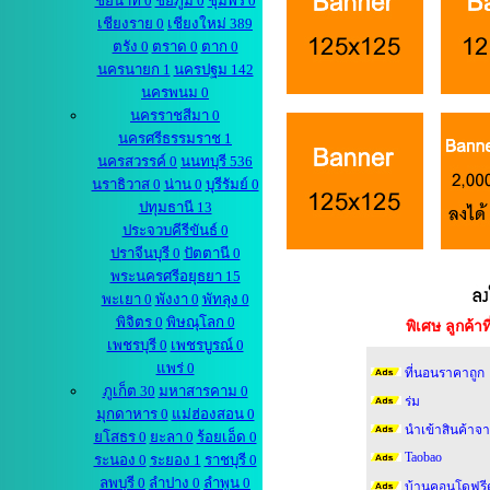
ชัยนาท 0
ชัยภูมิ 0
ชุมพร 0
เชียงราย 0
เชียงใหม่ 389
ตรัง 0
ตราด 0
ตาก 0
นครนายก 1
นครปฐม 142
นครพนม 0
นครราชสีมา 0
นครศรีธรรมราช 1
นครสวรรค์ 0
นนทบุรี 536
นราธิวาส 0
น่าน 0
บุรีรัมย์ 0
ปทุมธานี 13
ประจวบคีรีขันธ์ 0
ปราจีนบุรี 0
ปัตตานี 0
พระนครศรีอยุธยา 15
พะเยา 0
พังงา 0
พัทลุง 0
พิจิตร 0
พิษณุโลก 0
พิเศษ ลูกค้
เพชรบุรี 0
เพชรบูรณ์ 0
แพร่ 0
ที่นอนราคาถูก
ภูเก็ต 30
มหาสารคาม 0
ร่ม
มุกดาหาร 0
แม่ฮ่องสอน 0
นำเข้าสินค้าจา
ยโสธร 0
ยะลา 0
ร้อยเอ็ด 0
Taobao
ระนอง 0
ระยอง 1
ราชบุรี 0
ลพบุรี 0
ลำปาง 0
ลำพูน 0
บ้านคอนโดฟรี