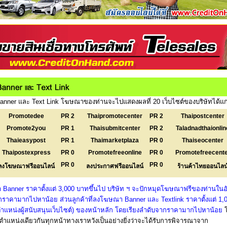
nner และ Text Link โฆษณาของท่านจะไปแสดงผลที่ 20 เว็บไซต์ของบริษัทได้แก
Promotedee
PR 2
Thaipromotecenter
PR 2
Thaipostcenter
Promote2you
PR 1
Thaisubmitcenter
PR 2
Taladnadthaionlin
Thaieasypost
PR 1
Thaimarketplaza
PR 0
Thaiseocenter
Thaipostexpress
PR 0
Promotefreeonline
PR 0
Promotefreecent
PR 0
PR 0
ลงโฆษณาฟรีออนไลน์
ลงประกาศฟรีออนไลน์
ร้านค้าไทยออนไลน
 Banner ราคาตั้งแต่ 3,000 บาทขึ้นไป บริษัท ฯ จะปักหมุดโฆษณาฟรีของท่านในอั
ราคามากไปหาน้อย ส่วนลูกค้าที่ลงโฆษณา Banner และ Textlink ราคาตั้งแต่ 1,
งตำแหน่งผู้สนับสนุนเว็บไซต์) ของหน้าหลัก โดยเรียงลำดับจากราคามากไปหาน้อย
แหน่งเดียวกันทุกหน้าทางเราหวังเป็นอย่างยิ่งว่าจะได้รับการพิจารณาจาก