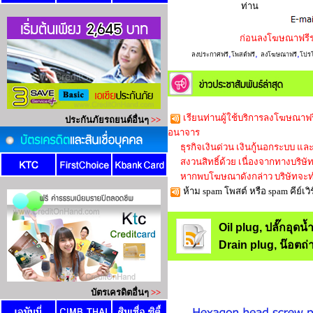
ท่าน
ก่อนลงโฆษณาฟรี
,
,
,
ลงประกาศฟรี
โพสต์ฟรี
ลงโฆษณาฟรี
โปรโ
เรียนท่านผู้ใช้บริการลงโฆษณาฟร
อนาจาร
ธุรกิจเงินด่วน เงินกู้นอกระบบ และใ
สงวนสิทธิ์ด้วย เนื่องจากทางบริษัทก็
หากพบโฆษณาดังกล่าว บริษัทจะทำ
ห้าม spam โพสต์ หรือ spam คีย์
Oil plug, ปลั๊กอุด
Drain plug, น๊อตถ่