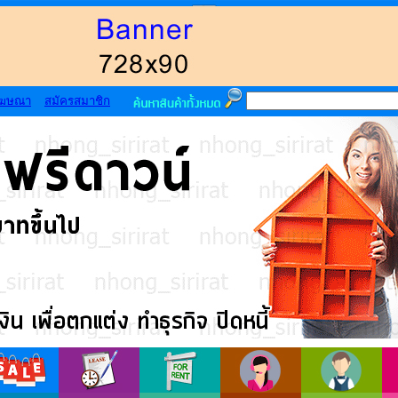
โฆษณา
สมัครสมาชิก