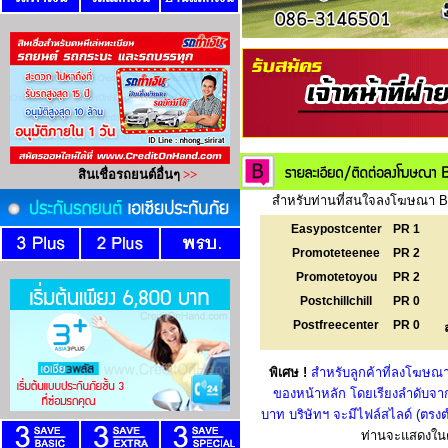
สำหรับท่านที่สนใจลงโฆษณา Ba
Easypostcenter
PR 1
Promoteteenee
PR 2
Promotetoyou
PR 2
Postchillchill
PR 0
Postfreecenter
PR 0
พิเศษ !
สำหรับลูกค้าที่ลงโฆษณา
ของหน้าหลัก โดยเรียงลำดับจาก
บาท บริษัทฯ จะมีไฟล์สไลด์ (ตร
ท่านจะแสดงในตำ