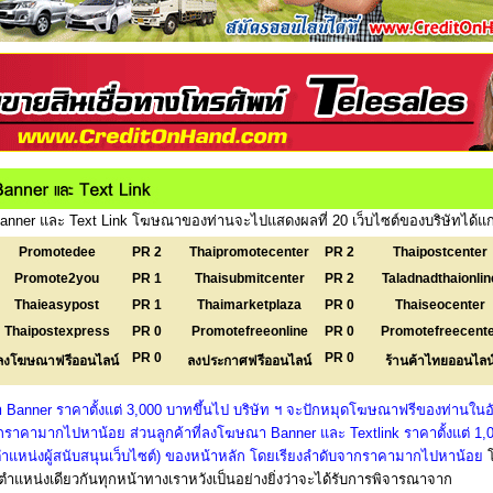
nner และ Text Link โฆษณาของท่านจะไปแสดงผลที่ 20 เว็บไซต์ของบริษัทได้แก
Promotedee
PR 2
Thaipromotecenter
PR 2
Thaipostcenter
Promote2you
PR 1
Thaisubmitcenter
PR 2
Taladnadthaionlin
Thaieasypost
PR 1
Thaimarketplaza
PR 0
Thaiseocenter
Thaipostexpress
PR 0
Promotefreeonline
PR 0
Promotefreecent
PR 0
PR 0
ลงโฆษณาฟรีออนไลน์
ลงประกาศฟรีออนไลน์
ร้านค้าไทยออนไลน
 Banner ราคาตั้งแต่ 3,000 บาทขึ้นไป บริษัท ฯ จะปักหมุดโฆษณาฟรีของท่านในอั
ราคามากไปหาน้อย ส่วนลูกค้าที่ลงโฆษณา Banner และ Textlink ราคาตั้งแต่ 1,
งตำแหน่งผู้สนับสนุนเว็บไซต์) ของหน้าหลัก โดยเรียงลำดับจากราคามากไปหาน้อย
แหน่งเดียวกันทุกหน้าทางเราหวังเป็นอย่างยิ่งว่าจะได้รับการพิจารณาจาก