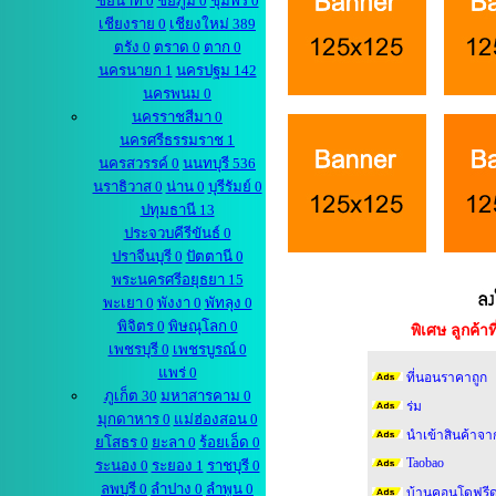
ชัยนาท 0
ชัยภูมิ 0
ชุมพร 0
เชียงราย 0
เชียงใหม่ 389
ตรัง 0
ตราด 0
ตาก 0
นครนายก 1
นครปฐม 142
นครพนม 0
นครราชสีมา 0
นครศรีธรรมราช 1
นครสวรรค์ 0
นนทบุรี 536
นราธิวาส 0
น่าน 0
บุรีรัมย์ 0
ปทุมธานี 13
ประจวบคีรีขันธ์ 0
ปราจีนบุรี 0
ปัตตานี 0
พระนครศรีอยุธยา 15
พะเยา 0
พังงา 0
พัทลุง 0
พิจิตร 0
พิษณุโลก 0
พิเศษ ลูกค้
เพชรบุรี 0
เพชรบูรณ์ 0
แพร่ 0
ที่นอนราคาถูก
ภูเก็ต 30
มหาสารคาม 0
ร่ม
มุกดาหาร 0
แม่ฮ่องสอน 0
นำเข้าสินค้าจา
ยโสธร 0
ยะลา 0
ร้อยเอ็ด 0
Taobao
ระนอง 0
ระยอง 1
ราชบุรี 0
ลพบุรี 0
ลำปาง 0
ลำพูน 0
บ้านคอนโดฟรีด