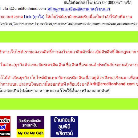
สนใจติดต่อลงโฆษณา 02-3800671 หรือ
คลิกดูรายละเอียดอัตราค่าลงโฆษณา
รบกวนช่วยกด
Link (ถูกใจ)
ให้เว็บไซต์เราด้วยนะครับเพื่อเป็นกำลังให้กับทีมงาน
,
,
,
,
,
มทเว็บฟรี
โพสต์ประกาศฟรี
โฆษณาเว็บฟรี
ประกาศฟรี ไม่ต้องสมัครสมาชิก
สมัครบัตรกดเงินสด
สมัครบัตรเครดิต
ี ทางเว็บไซต์เราขอสงวนสิทธิ์การลงโฆษณาสินค้าที่ละเมิดลิขสิทธิ์ ผิดกฎหมาย
ส่วน (ธุรกิจตัวแทน บัตรเครดิต สินเชื่อ สินเชื่อรถยนต์ ประกันภัยรถยนต์) ทางบ
ได้ดำเนินธุรกิจ เว็บไซต์ตัวแทน บัตรเครดิต สินเชื่อ อยู่ด้วย จึงขอเรียนมาเพื่อ
การแบน และลบโฆษณานั้นออกทันที หรือแจ้งมาที่
ข
เวิร์ดเยอะเกินไปเด็ดขาด หากพบจะแก้ไขให้สั้นลงหรือลบออกทันที