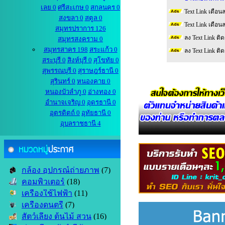
เลย 0
ศรีสะเกษ 0
สกลนคร 0
Text Link เดือน
สงขลา 0
สตูล 0
Text Link เดือน
สมุทรปราการ 126
ลง Text Link ติ
สมุทรสงคราม 0
สมุทรสาคร 198
สระแก้ว 0
ลง Text Link ติ
สระบุรี 0
สิงห์บุรี 0
สุโขทัย 0
สุพรรณบุรี 0
สุราษฎร์ธานี 0
สุรินทร์ 0
หนองคาย 0
หนองบัวลำภู 0
อ่างทอง 0
อำนาจเจริญ 0
อุดรธานี 0
อุตรดิตถ์ 0
อุทัยธานี 0
อุบลราชธานี 4