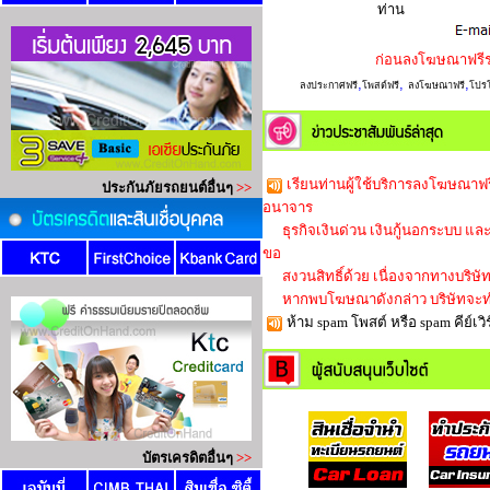
ท่าน
ก่อนลงโฆษณาฟรี
,
,
,
ลงประกาศฟรี
โพสต์ฟรี
ลงโฆษณาฟรี
โปรโ
เรียนท่านผู้ใช้บริการลงโฆษณาฟร
อนาจาร
ธุรกิจเงินด่วน เงินกู้นอกระบบ และใน
ขอ
สงวนสิทธิ์ด้วย เนื่องจากทางบริษัทก็
หากพบโฆษณาดังกล่าว บริษัทจะทำ
ห้าม spam โพสต์ หรือ spam คีย์