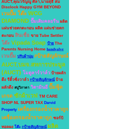
AUCT,คุณวรัญญู ศิลา,นายสุธี สม
Disclock
Happy GYM BEYOND
WCG
เวนปั๊ม
โต๊ะ
DIAMOND
ปั๊มเติมคลอรีน
ผลิต
แผ่นช่วยตกตะกอน
ผลิต แผ่นช่วยตก
สินเชื่อ
ตะกอน
ขาย Tube Settler
Vipada Soap
โต๊ะ
The
ป้าย
Parents Nursing Home
handvalve
#ป้ายสัญลักษณ์
เวนปั๊ม
ปรับผ้านุ่ม
AUCT,บมจ.สหการประมูล
(AUCT)
โมดูลาร์วาล์ว
ป้ายผลัก
ดึง
รีดิ้วซิ่งวาล์ว
ป้าย
#ป้ายสัญลักษณ์
ปั๊มฟู้ด
วิตามินอี
ผลักดึง
สบู่วิภาดา
ซักผ้าเวฟ
เกรด
TM CARE
SHOP
NL SUPER TAX
Darvid
เครื่องกรองน้ำราคาถูก
Property
เครื่องกรองน้ำราคาถูก
ซอร์บิ
ผลิต
ทอลผง
โต๊ะ
#ป้ายสัญลักษณ์