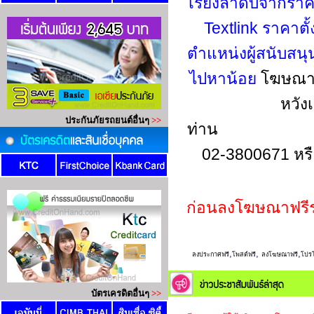
เรียงลำดับจากรา
Textlink ราคาตั
ตำแหน่งผู้สนับสน
ไปหาน้อย
โฆษณาข
หวัง
ท่าน
02-3800671 หร
ก่อนลงโฆษณาฟรี
,
,
,
ลงประกาศฟรี
โพสต์ฟรี
ลงโฆษณาฟรี
โปรโ