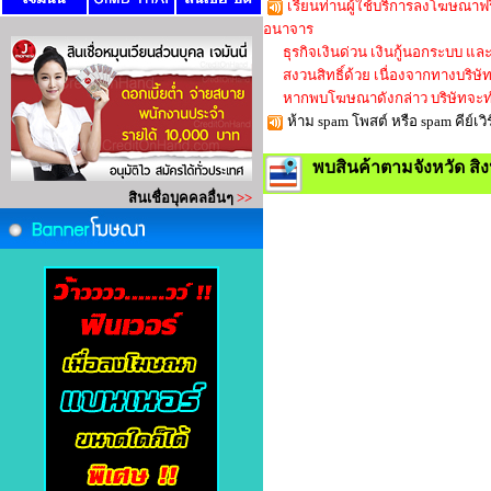
เรียนท่านผู้ใช้บริการลงโฆษณาฟร
อนาจาร
ธุรกิจเงินด่วน เงินกู้นอกระบบ และใ
สงวนสิทธิ์ด้วย เนื่องจากทางบริษัทก็
หากพบโฆษณาดังกล่าว บริษัทจะทำ
ห้าม spam โพสต์ หรือ spam คีย์
พบสินค้าตามจังหวัด สิง