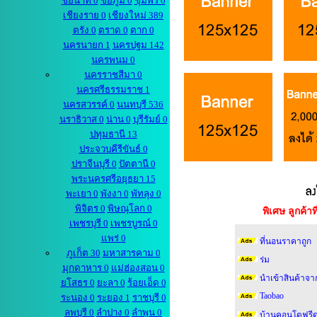
ชัยนาท 0
ชัยภูมิ 0
ชุมพร 0
เชียงราย 0
เชียงใหม่ 389
ตรัง 0
ตราด 0
ตาก 0
นครนายก 1
นครปฐม 142
นครพนม 0
นครราชสีมา 0
นครศรีธรรมราช 1
นครสวรรค์ 0
นนทบุรี 536
นราธิวาส 0
น่าน 0
บุรีรัมย์ 0
ปทุมธานี 13
ประจวบคีรีขันธ์ 0
ปราจีนบุรี 0
ปัตตานี 0
พระนครศรีอยุธยา 15
พะเยา 0
พังงา 0
พัทลุง 0
พิจิตร 0
พิษณุโลก 0
พิเศษ ลูกค้
เพชรบุรี 0
เพชรบูรณ์ 0
แพร่ 0
ที่นอนราคาถูก
ภูเก็ต 30
มหาสารคาม 0
ร่ม
มุกดาหาร 0
แม่ฮ่องสอน 0
นำเข้าสินค้าจา
ยโสธร 0
ยะลา 0
ร้อยเอ็ด 0
Taobao
ระนอง 0
ระยอง 1
ราชบุรี 0
ลพบุรี 0
ลำปาง 0
ลำพูน 0
บ้านคอนโดฟรีด