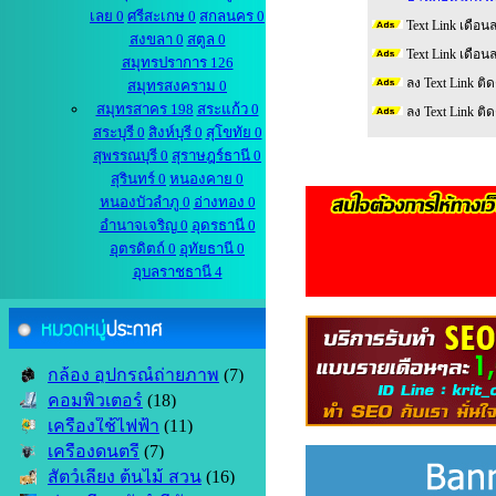
เลย 0
ศรีสะเกษ 0
สกลนคร 0
Text Link เดือน
สงขลา 0
สตูล 0
Text Link เดือน
สมุทรปราการ 126
ลง Text Link ติ
สมุทรสงคราม 0
สมุทรสาคร 198
สระแก้ว 0
ลง Text Link ติ
สระบุรี 0
สิงห์บุรี 0
สุโขทัย 0
สุพรรณบุรี 0
สุราษฎร์ธานี 0
สุรินทร์ 0
หนองคาย 0
หนองบัวลำภู 0
อ่างทอง 0
อำนาจเจริญ 0
อุดรธานี 0
อุตรดิตถ์ 0
อุทัยธานี 0
อุบลราชธานี 4