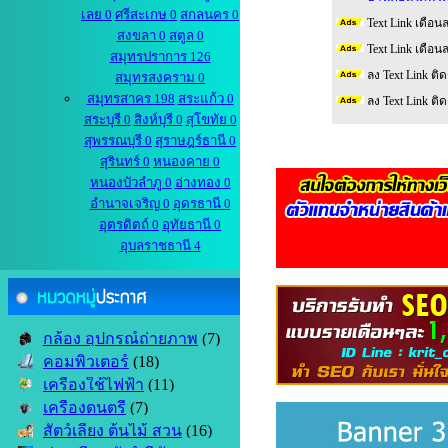
เลย 0
ศรีสะเกษ 0
สกลนคร 0
Text Link เดือน
สงขลา 0
สตูล 0
Text Link เดือน
สมุทรปราการ 126
ลง Text Link ติ
สมุทรสงคราม 0
สมุทรสาคร 198
สระแก้ว 0
ลง Text Link ติ
สระบุรี 0
สิงห์บุรี 0
สุโขทัย 0
สุพรรณบุรี 0
สุราษฎร์ธานี 0
สุรินทร์ 0
หนองคาย 0
หนองบัวลำภู 0
อ่างทอง 0
อำนาจเจริญ 0
อุดรธานี 0
อุตรดิตถ์ 0
อุทัยธานี 0
อุบลราชธานี 4