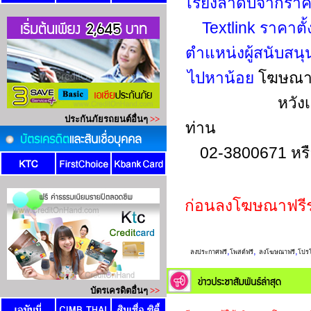
เรียงลำดับจากรา
Textlink ราคาตั
ตำแหน่งผู้สนับสน
ไปหาน้อย
โฆษณาข
หวัง
ท่าน
02-3800671 หร
ก่อนลงโฆษณาฟรี
,
,
,
ลงประกาศฟรี
โพสต์ฟรี
ลงโฆษณาฟรี
โปรโ