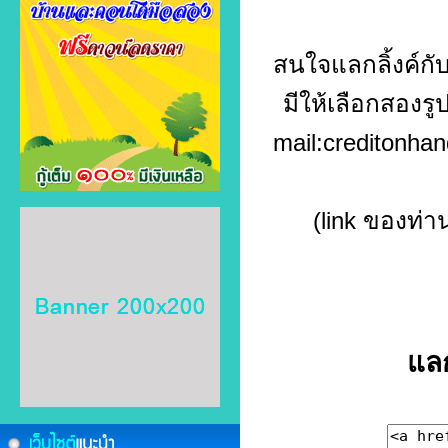
สนใจแลกลิ้งค์กั
มีให้เลือกสองรู
mail:creditonh
(link ของท่
แล