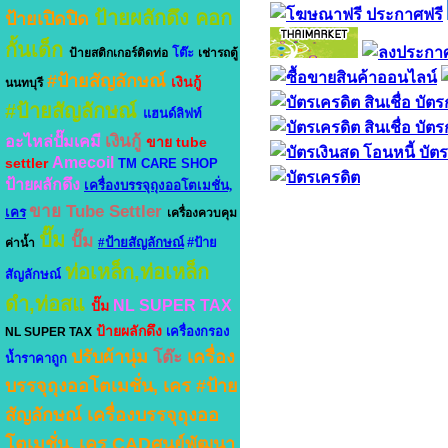
ป้ายผลักดึง
คอก
ป้ายเปิดปิด
กั้นเด็ก
โต๊ะ
ป้ายสติกเกอร์ติดท่อ
เช่ารถตู้
#ป้ายสัญลักษณ์
เงินกู้
นนทบุรี
#ป้ายสัญลักษณ์
แฮนด์ลิฟท์
เงินกู้
อะไหล่ปั๊มเคมี
ขาย tube
Amecoil
settler
TM CARE SHOP
ป้ายผลักดึง
เครื่องบรรจุถุงออโตเมชั่น,
ขาย Tube Settler
เคร
เครื่องควบคุม
ปั๊ม
ปั๊ม
#ป้ายสัญลักษณ์
#ป้าย
ค่าน้ำ
ท่อเหล็ก,ท่อเหล็ก
สัญลักษณ์
ดำ,ท่อสแ
NL SUPER TAX
ปั๊ม
ป้ายผลักดึง
เครื่องกรอง
NL SUPER TAX
ปรับผ้านุ่ม
เครื่อง
โต๊ะ
น้ำราคาถูก
บรรจุถุงออโตเมชั่น, เคร
#ป้าย
สัญลักษณ์
เครื่องบรรจุถุงออ
โตเมชั่น, เคร
CADศูนย์พัฒนา