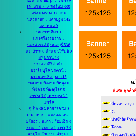
ชัยนาท 0
ชัยภูมิ 0
ชุมพร 0
เชียงราย 0
เชียงใหม่ 389
ตรัง 0
ตราด 0
ตาก 0
นครนายก 1
นครปฐม 142
นครพนม 0
นครราชสีมา 0
นครศรีธรรมราช 1
นครสวรรค์ 0
นนทบุรี 536
นราธิวาส 0
น่าน 0
บุรีรัมย์ 0
ปทุมธานี 13
ประจวบคีรีขันธ์ 0
ปราจีนบุรี 0
ปัตตานี 0
พระนครศรีอยุธยา 15
พะเยา 0
พังงา 0
พัทลุง 0
พิจิตร 0
พิษณุโลก 0
พิเศษ ลูกค้
เพชรบุรี 0
เพชรบูรณ์ 0
แพร่ 0
ที่นอนราคาถูก
ภูเก็ต 30
มหาสารคาม 0
ร่ม
มุกดาหาร 0
แม่ฮ่องสอน 0
นำเข้าสินค้าจา
ยโสธร 0
ยะลา 0
ร้อยเอ็ด 0
Taobao
ระนอง 0
ระยอง 1
ราชบุรี 0
ลพบุรี 0
ลำปาง 0
ลำพูน 0
บ้านคอนโดฟรีด