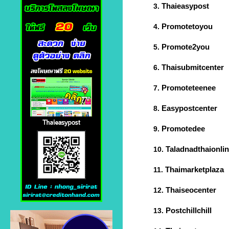
Thaieasypost
3.
Promotetoyou
4.
Promote2you
5.
Thaisubmitcenter
6.
Promoteteenee
7.
Easypostcenter
8.
Promotedee
9.
Taladnadthaionli
10.
Thaimarketplaza
11.
Thaiseocenter
12.
Postchillchill
13.