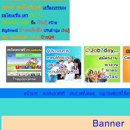
ศักยภาพเด็กซีเอดี
เครื่องบรรจุถุง
WCG
ออโตเมชั่น, เคร
DIAMOND
เงินกู้
#ป้าย
ปั๊ม
ป้ายผลักดึง
เงินกู้
สัญลักษณ์
ปรับผ้านุ่ม
NL SUPER TAX
ป้ายQR
หน้าแรก
ลงประกาศฟรี
ประกาศทั้งหมด
กฏเกณฑ์การใช้ง