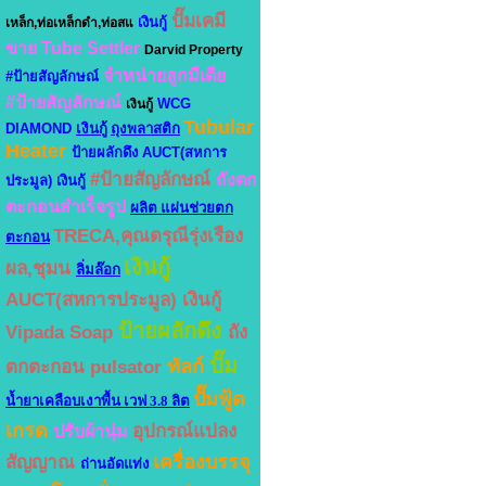
ปั๊มเคมี
เงินกู้
เหล็ก,ท่อเหล็กดำ,ท่อสแ
ขาย Tube Settler
Darvid Property
จำหน่ายลูกมีเดีย
#ป้ายสัญลักษณ์
#ป้ายสัญลักษณ์
WCG
เงินกู้
Tubular
DIAMOND
เงินกู้
ถุงพลาสติก
Heater
ป้ายผลักดึง
AUCT(สหการ
#ป้ายสัญลักษณ์
ถังตก
ประมูล)
เงินกู้
ตะกอนสำเร็จรูป
ผลิต แผ่นช่วยตก
TRECA,คุณดรุณีรุ่งเรือง
ตะกอน
เงินกู้
ผล,ชุมน
ลิ่มล๊อก
AUCT(สหการประมูล)
เงินกู้
ป้ายผลักดึง
Vipada Soap
ถัง
ปั๊ม
ทัลก์
ตกตะกอน pulsator
ปั๊มฟู้ด
น้ำยาเคลือบเงาพื้น เวฟ 3.8 ลิต
เกรด
อุปกรณ์แปลง
ปรับผ้านุ่ม
เครื่องบรรจุ
สัญญาณ
ถ่านอัดแท่ง