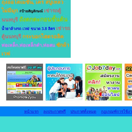
ถุงออโตเมชั่น, เคร
สบู่เหลว
ไม่มีมุก
เช่ารถตู้
#ป้ายสัญลักษณ์
ถังตกตะกอนขั้นต้น
นนทบุรี
เช่ารถ
น้ำยาล้างรถ เวฟ/ ขนาด 3.8 ลิตร
กระบอกไฮดรอลิค
ตู้นนทบุรี
ซักผ้า
ท่อเหล็ก,ท่อเหล็กดำ,ท่อสแ
เวฟ
หน้าแรก
ลงประกาศฟรี
ประกาศทั้งหมด
กฏเกณฑ์การใช้ง