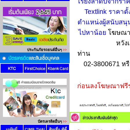
เรียงลำดับจากรา
Textlink ราคาตั
ตำแหน่งผู้สนับสน
ไปหาน้อย
โฆษณาข
หวัง
ท่าน
02-3800671 หร
ก่อนลงโฆษณาฟรี
,
,
,
ลงประกาศฟรี
โพสต์ฟรี
ลงโฆษณาฟรี
โปรโ