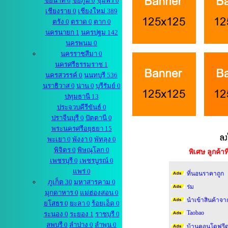
ชัยนาท 0
ชัยภูมิ 0
ชุมพร 0
เชียงราย 0
เชียงใหม่ 389
ตรัง 0
ตราด 0
ตาก 0
นครนายก 1
นครปฐม 142
นครพนม 0
นครราชสีมา 0
นครศรีธรรมราช 1
นครสวรรค์ 0
นนทบุรี 536
นราธิวาส 0
น่าน 0
บุรีรัมย์ 0
ปทุมธานี 13
ประจวบคีรีขันธ์ 0
ปราจีนบุรี 0
ปัตตานี 0
พระนครศรีอยุธยา 15
พะเยา 0
พังงา 0
พัทลุง 0
พิจิตร 0
พิษณุโลก 0
พิเศษ ลูกค้
เพชรบุรี 0
เพชรบูรณ์ 0
แพร่ 0
ที่นอนราคาถูก
ภูเก็ต 30
มหาสารคาม 0
ร่ม
มุกดาหาร 0
แม่ฮ่องสอน 0
นำเข้าสินค้าจา
ยโสธร 0
ยะลา 0
ร้อยเอ็ด 0
Taobao
ระนอง 0
ระยอง 1
ราชบุรี 0
ลพบุรี 0
ลำปาง 0
ลำพูน 0
บ้านคอนโดฟรีด