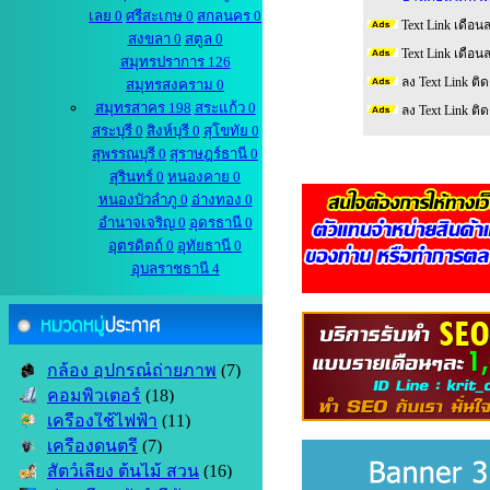
เลย 0
ศรีสะเกษ 0
สกลนคร 0
Text Link เดือน
สงขลา 0
สตูล 0
Text Link เดือน
สมุทรปราการ 126
ลง Text Link ติ
สมุทรสงคราม 0
สมุทรสาคร 198
สระแก้ว 0
ลง Text Link ติ
สระบุรี 0
สิงห์บุรี 0
สุโขทัย 0
สุพรรณบุรี 0
สุราษฎร์ธานี 0
สุรินทร์ 0
หนองคาย 0
หนองบัวลำภู 0
อ่างทอง 0
อำนาจเจริญ 0
อุดรธานี 0
อุตรดิตถ์ 0
อุทัยธานี 0
อุบลราชธานี 4