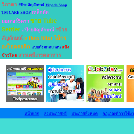
วิภาดา
#ป้ายสัญลักษณ์
Vipada Soap
เหล็กดัด
TM CARE SHOP
ขาย Tube
มอเตอร์5ดาว
Settler
#ป้าย
#ป้ายสัญลักษณ์
v flow filter
ไส้กร
สัญลักษณ์
องไฮดรอลิก
แป้ง
แบบถังตกตะกอน
สารเคมีเกรดอาหาร
ข้าวโพด
หน้าแรก
ลงประกาศฟรี
ประกาศทั้งหมด
กฏเกณฑ์การใช้ง