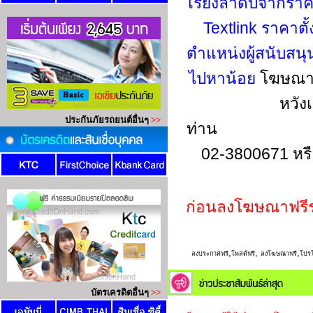
เรียงลำดับจากรา
Textlink ราคาตั
ตำแหน่งผู้สนับสน
ไปหาน้อย
โฆษณาข
หวัง
ท่าน
02-3800671 หร
ก่อนลงโฆษณาฟรี
,
,
,
ลงประกาศฟรี
โพสต์ฟรี
ลงโฆษณาฟรี
โปรโ