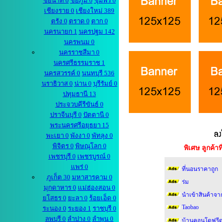
ชัยนาท 0
ชัยภูมิ 0
ชุมพร 0
เชียงราย 0
เชียงใหม่ 389
ตรัง 0
ตราด 0
ตาก 0
นครนายก 1
นครปฐม 142
นครพนม 0
นครราชสีมา 0
นครศรีธรรมราช 1
นครสวรรค์ 0
นนทบุรี 536
นราธิวาส 0
น่าน 0
บุรีรัมย์ 0
ปทุมธานี 13
ประจวบคีรีขันธ์ 0
ปราจีนบุรี 0
ปัตตานี 0
พระนครศรีอยุธยา 15
พะเยา 0
พังงา 0
พัทลุง 0
พิจิตร 0
พิษณุโลก 0
พิเศษ ลูกค้
เพชรบุรี 0
เพชรบูรณ์ 0
แพร่ 0
ที่นอนราคาถูก
ภูเก็ต 30
มหาสารคาม 0
ร่ม
มุกดาหาร 0
แม่ฮ่องสอน 0
นำเข้าสินค้าจา
ยโสธร 0
ยะลา 0
ร้อยเอ็ด 0
Taobao
ระนอง 0
ระยอง 1
ราชบุรี 0
ลพบุรี 0
ลำปาง 0
ลำพูน 0
บ้านคอนโดฟรีด