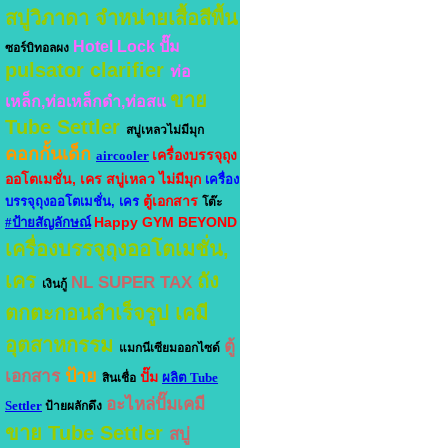
สบู่วิภาดา
จำหน่ายเสื้อสีพื้น
Hotel Lock
ปั๊ม
ซอร์บิทอลผง
pulsator clarifier
ท่อ
ขาย
เหล็ก,ท่อเหล็กดำ,ท่อสแ
Tube Settler
สบู่เหลวไม่มีมุก
คอกกั้นเด็ก
เครื่องบรรจุถุง
aircooler
ออโตเมชั่น, เคร
สบู่เหลว ไม่มีมุก
เครื่อง
ตู้เอกสาร
บรรจุถุงออโตเมชั่น, เคร
โต๊ะ
Happy GYM BEYOND
#ป้ายสัญลักษณ์
เครื่องบรรจุถุงออโตเมชั่น,
เคร
ถัง
NL SUPER TAX
เงินกู้
ตกตะกอนสำเร็จรูป
เคมี
อุตสาหกรรม
ตู้
แมกนีเซียมออกไซด์
ป้าย
เอกสาร
ปั๊ม
ผลิต Tube
สินเชื่อ
อะไหล่ปั๊มเคมี
Settler
ป้ายผลักดึง
ขาย Tube Settler
สบู่