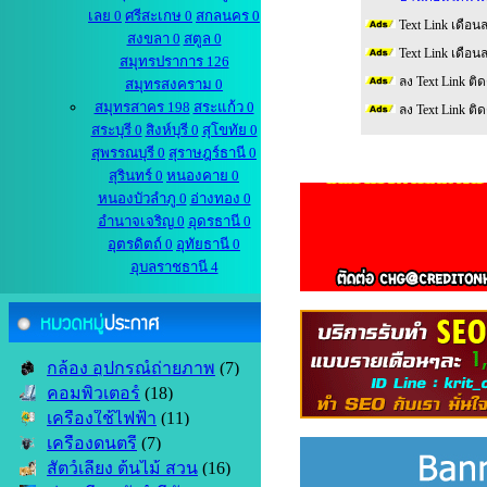
เลย 0
ศรีสะเกษ 0
สกลนคร 0
Text Link เดือน
สงขลา 0
สตูล 0
Text Link เดือน
สมุทรปราการ 126
ลง Text Link ติ
สมุทรสงคราม 0
สมุทรสาคร 198
สระแก้ว 0
ลง Text Link ติ
สระบุรี 0
สิงห์บุรี 0
สุโขทัย 0
สุพรรณบุรี 0
สุราษฎร์ธานี 0
สุรินทร์ 0
หนองคาย 0
หนองบัวลำภู 0
อ่างทอง 0
อำนาจเจริญ 0
อุดรธานี 0
อุตรดิตถ์ 0
อุทัยธานี 0
อุบลราชธานี 4