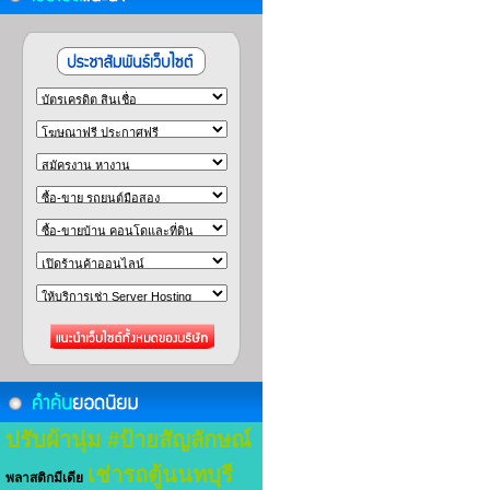
ปรับผ้านุ่ม
#ป้ายสัญลักษณ์
เช่ารถตู้นนทบุรี
พลาสติกมีเดีย