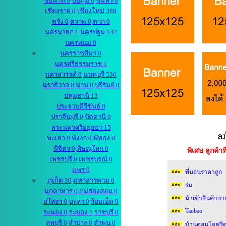
ชัยนาท 0
ชัยภูมิ 0
ชุมพร 0
เชียงราย 0
เชียงใหม่ 389
ตรัง 0
ตราด 0
ตาก 0
นครนายก 1
นครปฐม 142
นครพนม 0
นครราชสีมา 0
นครศรีธรรมราช 1
นครสวรรค์ 0
นนทบุรี 536
นราธิวาส 0
น่าน 0
บุรีรัมย์ 0
ปทุมธานี 13
ประจวบคีรีขันธ์ 0
ปราจีนบุรี 0
ปัตตานี 0
พระนครศรีอยุธยา 15
พะเยา 0
พังงา 0
พัทลุง 0
พิจิตร 0
พิษณุโลก 0
พิเศษ ลูกค้
เพชรบุรี 0
เพชรบูรณ์ 0
แพร่ 0
ที่นอนราคาถูก
ภูเก็ต 30
มหาสารคาม 0
ร่ม
มุกดาหาร 0
แม่ฮ่องสอน 0
นำเข้าสินค้าจา
ยโสธร 0
ยะลา 0
ร้อยเอ็ด 0
Taobao
ระนอง 0
ระยอง 1
ราชบุรี 0
ลพบุรี 0
ลำปาง 0
ลำพูน 0
บ้านคอนโดฟรีด