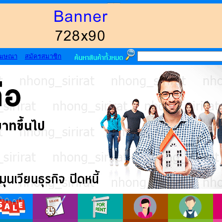
โฆษณา
สมัครสมาชิก