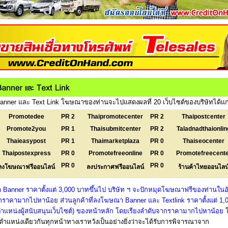
nner และ Text Link โฆษณาของท่านจะไปแสดงผลที่ 20 เว็บไซต์ของบริษัทได้แก
Promotedee
PR 2
Thaipromotecenter
PR 2
Thaipostcenter
Promote2you
PR 1
Thaisubmitcenter
PR 2
Taladnadthaionlin
Thaieasypost
PR 1
Thaimarketplaza
PR 0
Thaiseocenter
Thaipostexpress
PR 0
Promotefreeonline
PR 0
Promotefreecent
PR 0
PR 0
ลงโฆษณาฟรีออนไลน์
ลงประกาศฟรีออนไลน์
ร้านค้าไทยออนไลน
 Banner ราคาตั้งแต่ 3,000 บาทขึ้นไป บริษัท ฯ จะปักหมุดโฆษณาฟรีของท่านในอั
ราคามากไปหาน้อย ส่วนลูกค้าที่ลงโฆษณา Banner และ Textlink ราคาตั้งแต่ 1,
งตำแหน่งผู้สนับสนุนเว็บไซต์) ของหน้าหลัก โดยเรียงลำดับจากราคามากไปหาน้อย
แหน่งเดียวกันทุกหน้าทางเราหวังเป็นอย่างยิ่งว่าจะได้รับการพิจารณาจาก