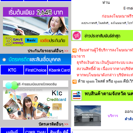
ท่าน
ก่อนลงโฆษณาฟรี
,
,
,
ลงประกาศฟรี
โพสต์ฟรี
ลงโฆษณาฟรี
โปรโ
เรียนท่านผู้ใช้บริการลงโฆษณาฟร
อนาจาร
ธุรกิจเงินด่วน เงินกู้นอกระบบ และใ
สงวนสิทธิ์ด้วย เนื่องจากทางบริษัทก็
หากพบโฆษณาดังกล่าว บริษัทจะทำ
ห้าม spam โพสต์ หรือ spam คีย์
พบสินค้าตามจังหวัด น
ออกแ
บริการ
คำค้
1