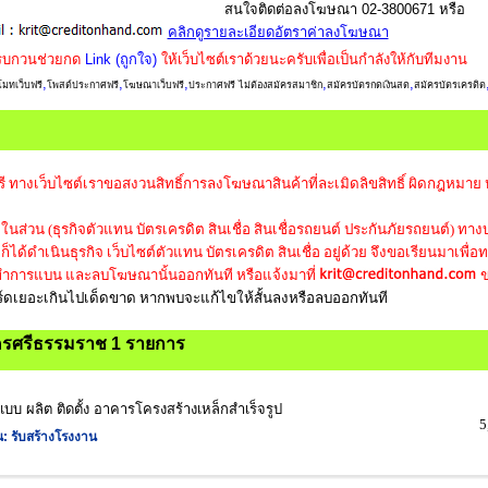
สนใจติดต่อลงโฆษณา 02-3800671 หรือ
คลิกดูรายละเอียดอัตราค่าลงโฆษณา
รบกวนช่วยกด
Link (ถูกใจ)
ให้เว็บไซต์เราด้วยนะครับเพื่อเป็นกำลังให้กับทีมงาน
,
,
,
,
,
มทเว็บฟรี
โพสต์ประกาศฟรี
โฆษณาเว็บฟรี
ประกาศฟรี ไม่ต้องสมัครสมาชิก
สมัครบัตรกดเงินสด
สมัครบัตรเครดิต
ี ทางเว็บไซต์เราขอสงวนสิทธิ์การลงโฆษณาสินค้าที่ละเมิดลิขสิทธิ์ ผิดกฎหมาย
นส่วน (ธุรกิจตัวแทน บัตรเครดิต สินเชื่อ สินเชื่อรถยนต์ ประกันภัยรถยนต์) ทางบ
ได้ดำเนินธุรกิจ เว็บไซต์ตัวแทน บัตรเครดิต สินเชื่อ อยู่ด้วย จึงขอเรียนมาเพื่อ
การแบน และลบโฆษณานั้นออกทันที หรือแจ้งมาที่
ข
เวิร์ดเยอะเกินไปเด็ดขาด หากพบจะแก้ไขให้สั้นลงหรือลบออกทันที
ครศรีธรรมราช 1 รายการ
บบ ผลิต ติดตั้ง อาคารโครงสร้างเหล็กสำเร็จรูป
5
น:
รับสร้างโรงงาน